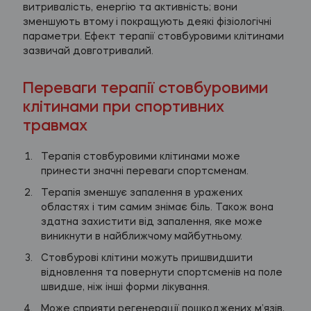
витривалість, енергію та активність; вони
зменшують втому і покращують деякі фізіологічні
параметри. Ефект терапії стовбуровими клітинами
зазвичай довготривалий.
Переваги терапії стовбуровими
клітинами при спортивних
травмах
Терапія стовбуровими клітинами може
принести значні переваги спортсменам.
Терапія зменшує запалення в уражених
областях і тим самим знімає біль. Також вона
здатна захистити від запалення, яке може
виникнути в найближчому майбутньому.
Стовбурові клітини можуть пришвидшити
відновлення та повернути спортсменів на поле
швидше, ніж інші форми лікування.
Може сприяти регенерації пошкоджених м’язів,