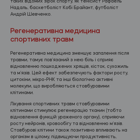
таких відомих зірок спорту, як тенісист Рафаель
Надаль, баскетболіст Кобі Брайант, футболіст
Андрій Шевченко.
Регенеративна медицина
спортивних травм
Регенеративна медицина зменшує запалення після
травми, тамує пов’язаний з нею біль і сприяє
відновленню пошкоджених хрящів, кісток, сухожиль
та м’язів. Цей ефект забезпечують фактори росту,
цитокіни, мікро-РНК та інші біологічно активні
молекули, що виробляються стовбуровими
клітинами.
Лікування спортивних травм стовбуровими
клітинами стимулює регенерацію тканин (тобто
відновлення функцій ураженого органу), сприяючи
росту нейронів, кровообігу та відновленню м’язів.
Стовбурові клітини також позитивно впливають на
організм в цілому, підвищуючи продуктивність,