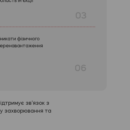
бласть ін’єкції
03
никати фізичного
еренавантаження
06
ідтримує зв’язок з
ігу захворювання та