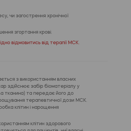
су, чи загострення хронічної
шення згортання крові.
ідно відмовитись від терапії МСК.
ається з використанням власних
ікар здійснює забір біоматеріалу у
ва тканина) та передає його до
нарощування терапевтичної дози МСК.
бробка клітин і нарощення
користанням клітин здорового