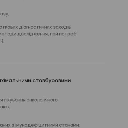
озу;
ткових діагностичних заходів
 методи дослідження, при потребі
).
нхімальними стовбуровими
я лікування онкологічного
оків;
заних з імунодефіцитними станами;