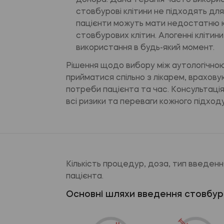
донора. Дана терапія часто використ
стовбурові клітини не підходять дл
пацієнти можуть мати недостатню кі
стовбурових клітин. Алогенні клітин
використання в будь-який момент.
Рішення щодо вибору між аутологічно
прийматися спільно з лікарем, враховую
потреби пацієнта та час. Консультаці
всі ризики та переваги кожного підходу
Кількість процедур, доза, тип введен
пацієнта.
Основні шляхи введення стовбур