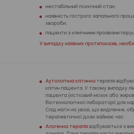
нестабільний психічний стан;
наявність гострого запального проце
хвороби;
пацієнти з клінічними проявами пору
У випадку наявних протипоказів, необх
Аутологічна клітинна
терапія відбув
клітин пацієнта. У такому випадку л
пацієнта (кістковий мозок або жиро
біотехнологічної лабораторії для 
Слід мати на увазі, що виділення, о
терапевтичної дози займає час.
Алогенна терапія
відбувається з ви