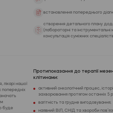
встановлення попереднього діагн
створення детального плану дода
(лабораторні та інструментальні
консультація суміжних спеціалістів
Протипоказання до терапії мезе
клітинами:
 лікарі нашої
активний онкологічний процес, історі
их попередніх
захворювання протягом останніх 5 р
изначать
ям
вагітність та грудне вигодовування;
о буде
наявний ВІЛ, СНІД та хвороби пов’я