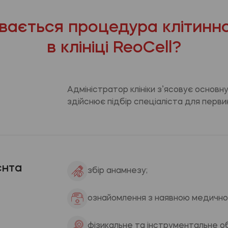
увається процедура клітинної
в клініці ReoCell?
Адміністратор клініки з’ясовує основн
здійснює підбір спеціаліста для первин
єнта
збір анамнезу;
ознайомлення з наявною медично
фізикальне та інструментальне о