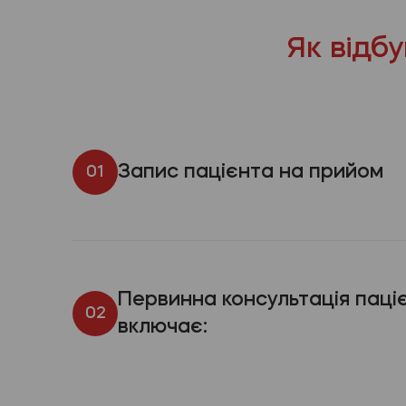
Як відб
Запис пацієнта на прийом
01
Первинна консультація паці
02
включає: