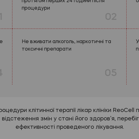
протягом перших 24 години після
о
процедури
1
02
не
Не вживати алкоголь, наркотичні та
У
токсичні препарати
п
4
05
цедури клітинної терапії лікар клініки ReoCell п
відстеження змін у стані його здоров’я, переб
ефективності проведеного лікування.