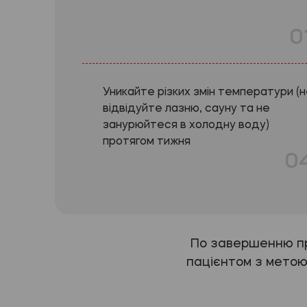
0
Уникайте різких змін температури (
відвідуйте лазню, сауну та не
занурюйтеся в холодну воду)
протягом тижня
0
По завершенню про
пацієнтом з метою 