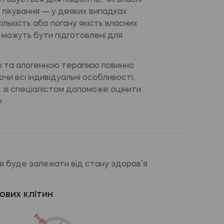
овується для пацієнтів, чиї власні
я лікування — у деяких випадках
лькість або погану якість власних
и можуть бути підготовлені для
ю та алогенною терапією повинно
чи всі індивідуальні особливості,
я зі спеціалістом допоможе оцінити
.
ня буде залежати від стану здоров’я
ових клітин