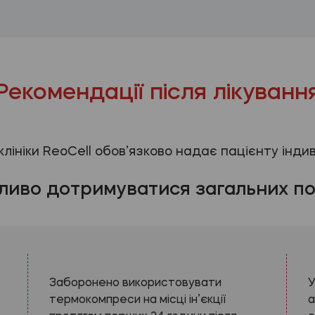
Рекомендації після лікуванн
 клініки ReoCell обов’язково надає пацієнту інди
ливо дотримуватися загальних по
Заборонено використовувати
У
термокомпреси на місці ін’єкції
а