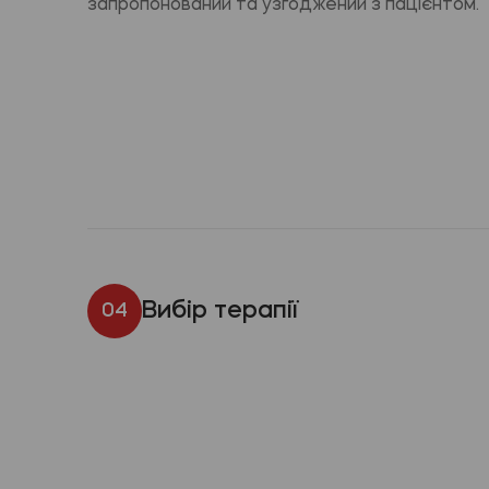
запропонований та узгоджений з пацієнтом.
Вибір терапії
04