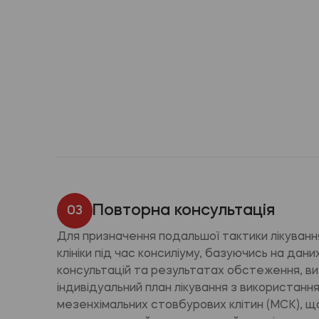
Повторна консультація
03
Для призначення подальшої тактики лікування,
клініки під час консиліуму, базуючись на дан
консультацій та результатах обстеження, в
індивідуальний план лікування з використанн
мезенхімальних стовбурових клітин (МСК), щ