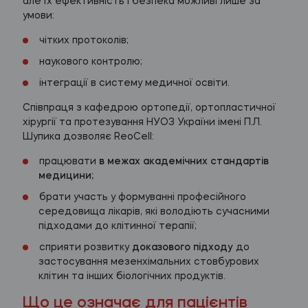
але їх ефективність і безпека можливі лише за
умови:
чітких протоколів;
наукового контролю;
інтеграції в систему медичної освіти.
Співпраця з кафедрою ортопедії, ортопластичної
хірургії та протезування НУОЗ України імені П.Л.
Шупика дозволяє ReoCell:
працювати
в межах академічних стандартів
медицини;
брати участь у формуванні професійного
середовища лікарів, які володіють сучасними
підходами до клітинної терапії;
сприяти розвитку
доказового підходу
до
застосування мезенхімальних стовбурових
клітин та інших біологічних продуктів.
Що це означає для пацієнтів