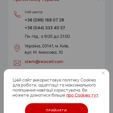
Call-центр
+38 (099) 168 07 28
+38 (044) 333 40 57
Пн.-Нд.: з 9:00 до 21:00
Україна, 03141, м. Київ,
вул. М. Амосова, 10
stem@reocell.com
ОТРИМАТИ КОНСУЛЬТАЦІЮ
Цей сайт використовує політику Cookies
для роботи, адаптації та максимального
Політика конфіденційності
поліпшення навігації користувача. Ви
Договір оферти
можете дізнатися більше
про Cookies тут
.
ПРИЙНЯТИ