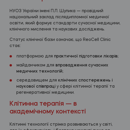
НУОЗ України імені П.Л. Шупика — провідний
національний заклад післядипломної медичної
освіти, який формує стандарти сучасної медицини,
клінічного мислення та наукових досліджень.
Статус клінічної бази означає, що ReoCell Clinic
стає:
платформою для
практичної підготовки лікарів;
майданчиком для
впровадження сучасних
медичних технологій;
середовищем для
клінічних спостережень і
наукової співпраці
у сфері клітинної терапії та
регенеративної медицини.
Клітинна терапія — в
академічному контексті
Клітинні технології стрімко розвиваються у світі,